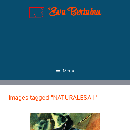
Saltar
Eva Bertaina
al
contenido
Menú
Images tagged "NATURALESA I"