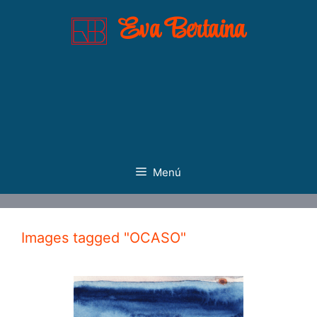
Saltar
Eva Bertaina
al
contenido
Menú
Images tagged "OCASO"