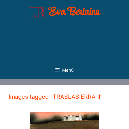
Saltar
Eva Bertaina
al
contenido
Menú
Images tagged "TRASLASIERRA II"